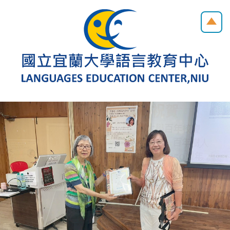
跳
到
主
要
內
容
區