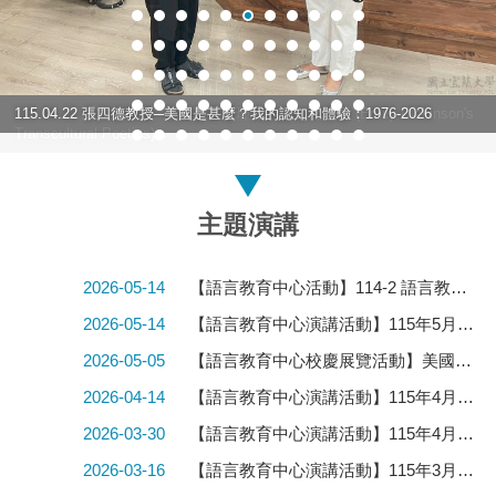
115.04.22 許立欣教授─艾蜜莉・荻瑾蓀的跨文化詩學 (Emily Dickinson's
115.04.22 張四德教授─美國是甚麼？我的認知和體驗：1976-2026
Transcultural Poetics)
主題演講
2026-05-14
【語言教育中心活動】114-2 語言教育中心語言診斷及輔導
2026-05-14
【語言教育中心演講活動】115年5月27日(三)、6月3日(三)「魔英傳腦：用魔術打開 你的英語腦」系列工作坊Magic English Mind: Unlock Your English Brain with Magic
2026-05-05
【語言教育中心校慶展覽活動】美國250文化展：書頁裡的歷史，歷史中的文學
2026-04-14
【語言教育中心演講活動】115年4月22日(三)─美國250文化展專題演講
2026-03-30
【語言教育中心演講活動】115年4月8日(三)故鄉印記—龜山島風韻Hometown Imprint: The Charm of Guishan Island(語中華語課程活動)
2026-03-16
【語言教育中心演講活動】115年3月25日(三)讀懂臉譜・讀懂文化 京劇臉譜文化意涵導讀與體驗Reading Faces, Reading Culture An EMI Cultural Workshop on Peking Opera Painted Faces.