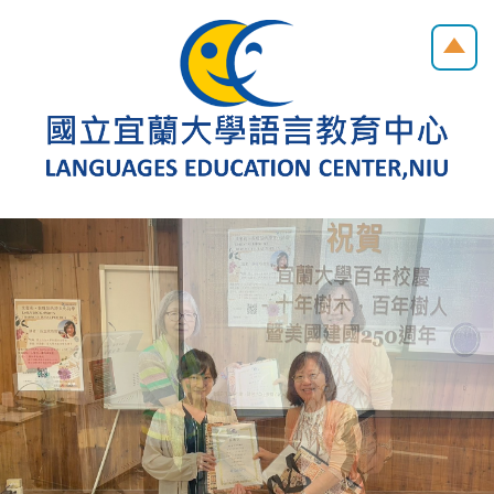
跳
到
主
要
內
容
區