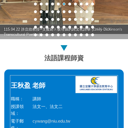
115.04.22 許立欣教授─艾蜜莉・荻瑾蓀的跨文化詩學 (Emily Dickinson's
115.04.22 張四德教授─美國是甚麼？我的認知和體驗：1976-2026
Transcultural Poetics)
法語課程師資
王秋盈 老師
職稱：
講師
授課領
法文一、法文二
域：
電子郵
cywang@niu.edu.tw
件：