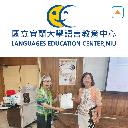
跳
到
主
要
內
容
區