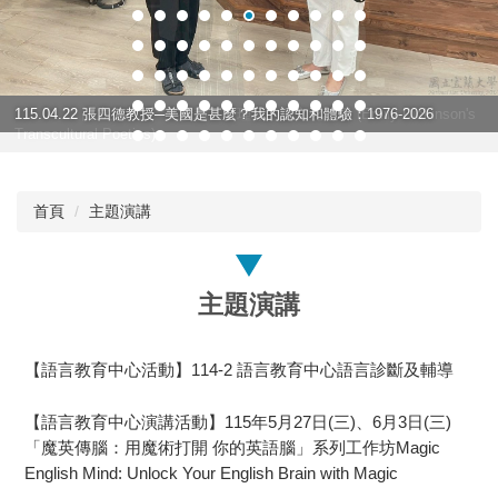
115.04.22 許立欣教授─艾蜜莉・荻瑾蓀的跨文化詩學 (Emily Dickinson's
115.04.22 張四德教授─美國是甚麼？我的認知和體驗：1976-2026
Transcultural Poetics)
首頁
主題演講
主題演講
【語言教育中心活動】114-2 語言教育中心語言診斷及輔導
【語言教育中心演講活動】115年5月27日(三)、6月3日(三)
「魔英傳腦：用魔術打開 你的英語腦」系列工作坊Magic
English Mind: Unlock Your English Brain with Magic