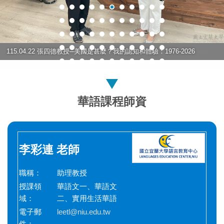
115.04.22 張四德教授─美國是甚麼？我的認知和體驗：1976-2026
華語課程師資
李彩連
老師
職稱：
助理教授
授課領
華語文一、華語文
域：
二、實用生活華語
電子郵
leetl@niu.edu.tw
件：