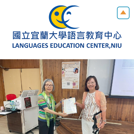
跳
到
主
要
內
容
區