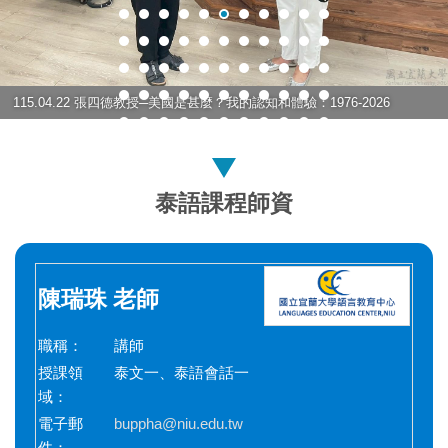
115.04.22 張四德教授─美國是甚麼？我的認知和體驗：1976-2026
泰語課程師資
陳瑞珠 老師
職稱：
講師
授課領
泰文一、泰語會話一
域：
電子郵
buppha@niu.edu.tw
件：