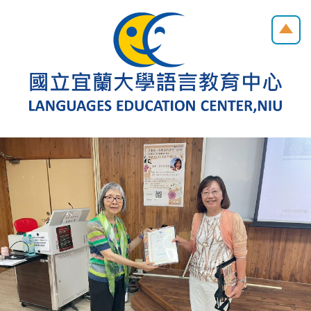
跳
到
主
要
內
容
區