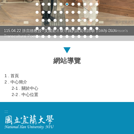
115.04.22 許立欣教授─艾蜜莉・荻瑾蓀的跨文化詩學 (Emily Dickinson's
115.04.22 張四德教授─美國是甚麼？我的認知和體驗：1976-2026
Transcultural Poetics)
網站導覽
1 . 首頁
2 . 中心簡介
2-1 . 關於中心
2-2 . 中心位置
:::