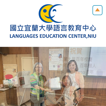
跳
到
主
要
內
容
區