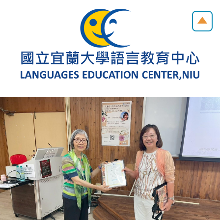
跳
到
主
要
內
容
區