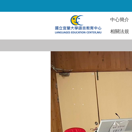
跳
到
主
中心簡介
要
內
相關法規
容
區