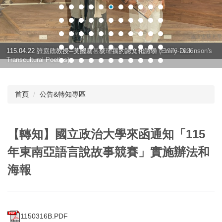
115.04.22 許立欣教授─艾蜜莉・荻瑾蓀的跨文化詩學 (Emily Dickinson's
115.04.22 張四德教授─美國是甚麼？我的認知和體驗：1976-2026
Transcultural Poetics)
首頁
公告&轉知專區
【轉知】國立政治大學來函通知「115
年東南亞語言說故事競賽」實施辦法和
海報
1150316B.PDF