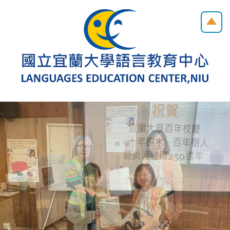
跳
到
主
要
內
容
區