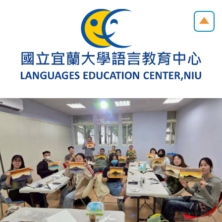
跳
到
主
要
內
容
區