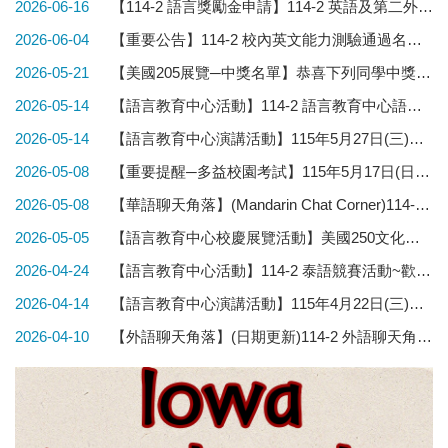
2026-06-16
【114-2 語言獎勵金申請】114-2 英語及第二外語獎勵金申請時間及方式公告
2026-06-04
【重要公告】114-2 校內英文能力測驗通過名單公告
2026-05-21
【美國205展覽─中獎名單】恭喜下列同學中獎~5/25(一)開始領取獎品~
2026-05-14
【語言教育中心活動】114-2 語言教育中心語言診斷及輔導
2026-05-14
【語言教育中心演講活動】115年5月27日(三)、6月3日(三)「魔英傳腦：用魔術打開 你的英語腦」系列工作坊Magic English Mind: Unlock Your English Brain with Magic
2026-05-08
【重要提醒─多益校園考試】115年5月17日(日) 多益校園考試 考前提醒
2026-05-08
【華語聊天角落】(Mandarin Chat Corner)114-2 華語聊天角落，5/8(五)因故延後至5/15(五)~歡迎參加
2026-05-05
【語言教育中心校慶展覽活動】美國250文化展：書頁裡的歷史，歷史中的文學
2026-04-24
【語言教育中心活動】114-2 泰語競賽活動~歡迎參加~
2026-04-14
【語言教育中心演講活動】115年4月22日(三)─美國250文化展專題演講
2026-04-10
【外語聊天角落】(日期更新)114-2 外語聊天角落新增週五時段~為Fulbright美國優秀獎助金大學生得主主持的聊天角落~歡迎參加~