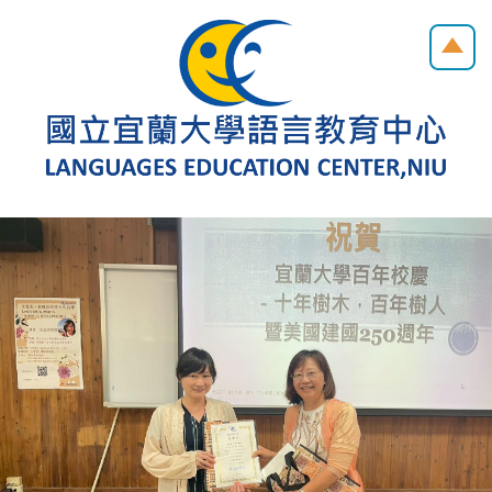
跳
到
主
要
內
容
區