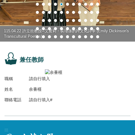
115.04.22 許立欣教授─艾蜜莉・荻瑾蓀的跨文化詩學 (Emily Dickinson's
Transcultural Poetics)
兼任教師
職稱
請自行填入
姓名
余薈槿
聯絡電話
請自行填入#
:::