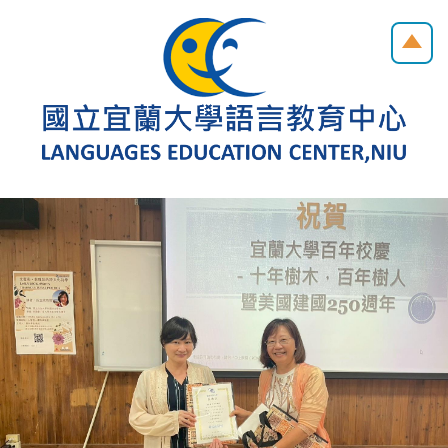
跳
到
主
要
內
容
區