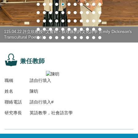
115.04.22 許立欣教授─艾蜜莉・荻瑾蓀的跨文化詩學 (Emily Dickinson's
115.04.22 張四德教授─美國是甚麼？我的認知和體驗：1976-2026
Transcultural Poetics)
兼任教師
職稱
請自行填入
姓名
陳昉
聯絡電話
請自行填入#
研究專長
英語教學，社會語言學