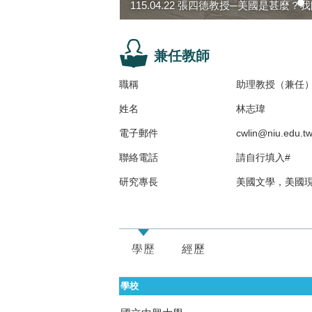
115.04.22 張四德教授─美國是甚麼？我
兼任教師
職稱
助理教授（兼任
姓名
林志瑋
電子郵件
cwlin@niu.edu.t
聯絡電話
請自行填入#
研究專長
美國文學，美國
學歷
經歷
學校