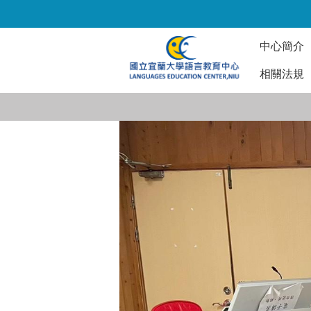
跳
到
主
中心簡介
要
內
相關法規
容
區