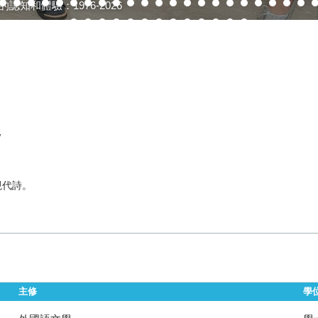
的認知和體驗：1976-2026
）
w
現代詩。
主修
學